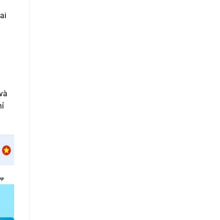
ai
 và
hỉ