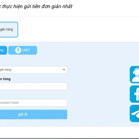
thực hiện gửi tiền đơn giản nhất