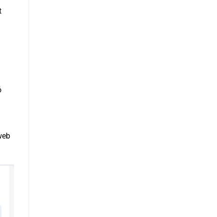
t
ó
web