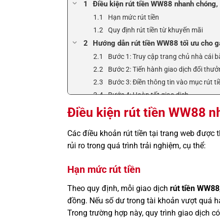
Điều kiện rút tiền WW88 nhanh chóng,
Hạn mức rút tiền
Quy định rút tiền từ khuyến mãi
Hướng dẫn rút tiền WW88 tối ưu cho 
Bước 1: Truy cập trang chủ nhà cái b
Bước 2: Tiến hành giao dịch đổi thư
Bước 3: Điền thông tin vào mục rút 
Bước 4: Hoàn tất giao dịch
Lưu ý quan trọng khi bạn rút tiền tại 
Điều kiện rút tiền WW88 
Đảm bảo tên tài khoản ngân hàng ch
Các điều khoản rút tiền tại trang web được 
Số tiền rút tối thiểu
rủi ro trong quá trình trải nghiệm, cụ thể:
Chú ý thời gian xử lý giao dịch
Kết luận
Hạn mức rút tiền
Theo quy định, mỗi giao dịch
rút tiền WW88
đồng. Nếu số dư trong tài khoản vượt quá hạ
Trong trường hợp này, quy trình giao dịch 