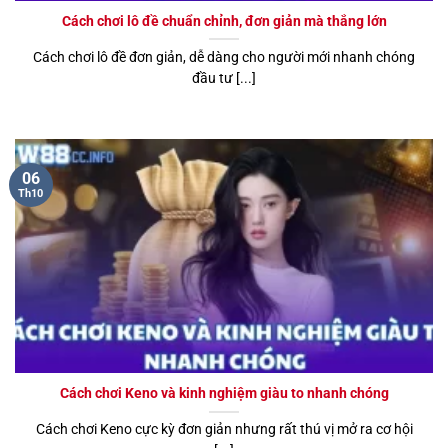
Cách chơi lô đề chuẩn chỉnh, đơn giản mà thắng lớn
Cách chơi lô đề đơn giản, dễ dàng cho người mới nhanh chóng
đầu tư [...]
06
Th10
Cách chơi Keno và kinh nghiệm giàu to nhanh chóng
Cách chơi Keno cực kỳ đơn giản nhưng rất thú vị mở ra cơ hội