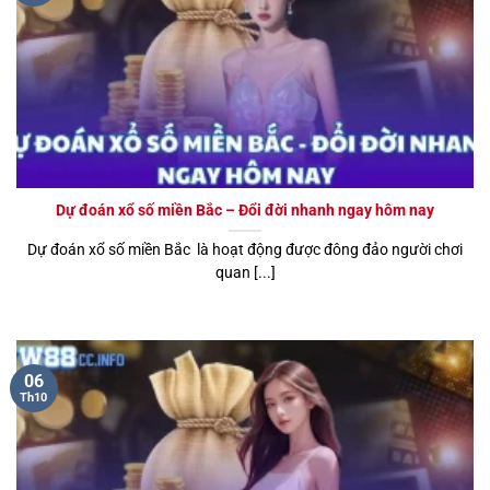
Dự đoán xổ số miền Bắc – Đổi đời nhanh ngay hôm nay
Dự đoán xổ số miền Bắc là hoạt động được đông đảo người chơi
quan [...]
06
Th10