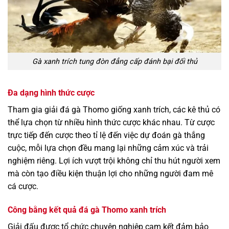
Gà xanh trích tung đòn đẳng cấp đánh bại đối thủ
Đa dạng hình thức cược
Tham gia giải đá gà Thomo giống xanh trích, các kê thủ có
thể lựa chọn từ nhiều hình thức cược khác nhau. Từ cược
trực tiếp đến cược theo tỉ lệ đến việc dự đoán gà thắng
cuộc, mỗi lựa chọn đều mang lại những cảm xúc và trải
nghiệm riêng. Lợi ích vượt trội không chỉ thu hút người xem
mà còn tạo điều kiện thuận lợi cho những người đam mê
cá cược.
Công bằng kết quả đá gà Thomo xanh trích
Giải đấu được tổ chức chuyên nghiệp cam kết đảm bảo