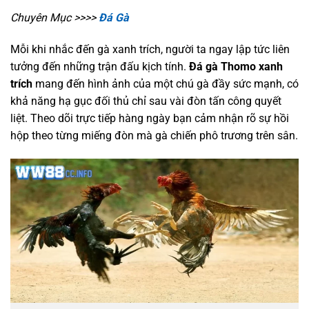
Chuyên Mục >>>>
Đá Gà
Mỗi khi nhắc đến gà xanh trích, người ta ngay lập tức liên
tưởng đến những trận đấu kịch tính.
Đá gà Thomo xanh
trích
mang đến hình ảnh của một chú gà đầy sức mạnh, có
khả năng hạ gục đối thủ chỉ sau vài đòn tấn công quyết
liệt. Theo dõi trực tiếp hàng ngày bạn cảm nhận rõ sự hồi
hộp theo từng miếng đòn mà gà chiến phô trương trên sân.