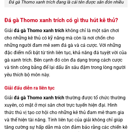
Đá gà Thomo xanh trích đang là cái tên được săn đón nhiều
Đá gà Thomo xanh trích có gì thu hút kê thủ?
Giải
đá gà Thomo xanh trích
không chỉ là một sân chơi
cho những kê thủ có kỹ năng mà còn là nơi chốn cho
những người đam mê xem đá gà và cá cược. Với những
đặc điểm nổi bật từ tính liên tục, khả năng đá tuyệt vời của
gà xanh trích. Bên cạnh đó còn đa dạng trong cách cược
và tính công bằng để lại dấu ấn sâu đậm trong lòng người
yêu thích bộ môn này.
Giải đấu diễn ra liên tục
Giải
đá gà Thomo xanh trích
thường được tổ chức thường
xuyên, có mặt ở mọi sân chơi trực tuyến hiện đại. Hình
thức thú vị tạo cơ hội cho những kê thủ đam mê tham gia
và thể hiện tài năng. Tính liên tục của giải không chỉ giúp
tăng cường sự hấp dẫn mà còn đảm bảo rằng các chiến kê